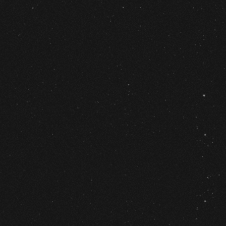
о вы смотрите на н
мываетесь о том, ч
скрывается
высоте 100 километ