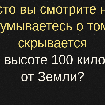
от Земли?
ом, что находится
з
пределами
Солнечной систем