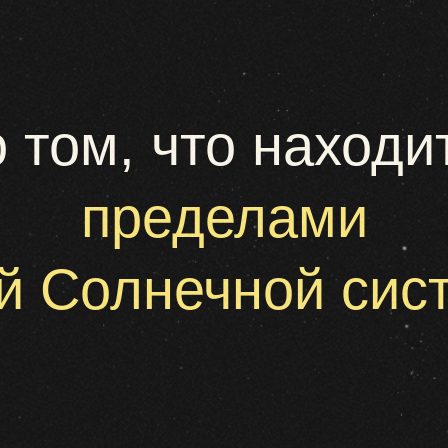
 вообще там все
устроено?