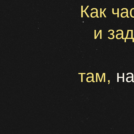
Или о т
нашей 