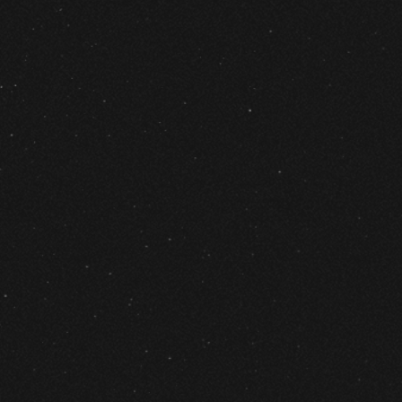
ебо
то
ров