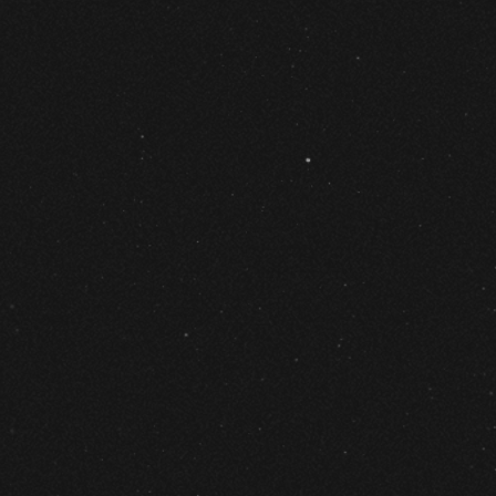
Как част
и заду
там,
на 