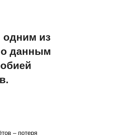
 одним из
по данным
фобией
в.
ётов – потеря