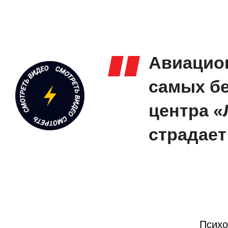
Авиацион
самых бе
центра «
страдает
Психо