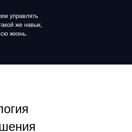
жем управлять
такой же навык,
всю жизнь.
логия
ышения