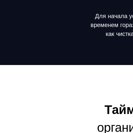
Для начала у
временем гораз
как чистк
Тай
орган