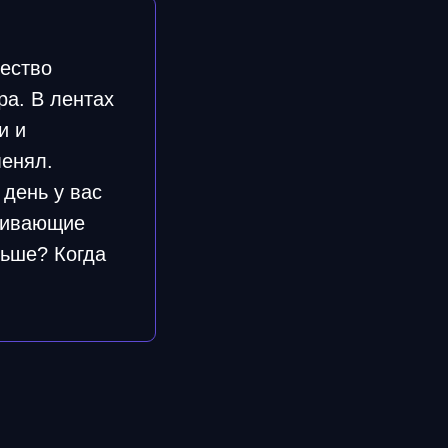
чество
ра. В лентах
и и
менял.
 день у вас
еживающие
льше? Когда