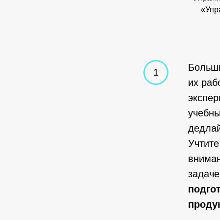
«Упр
Больши
их раб
экспер
учебны
дедлай
Учтите
вниман
задаче
подго
проду