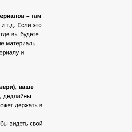
териалов –
там
и т.д. Если это
 где вы будете
ые материалы.
териалу и
вери), ваше
, дедлайны
может держать в
бы видеть свой