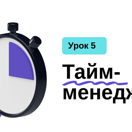
Урок 5
Тайм-
менед