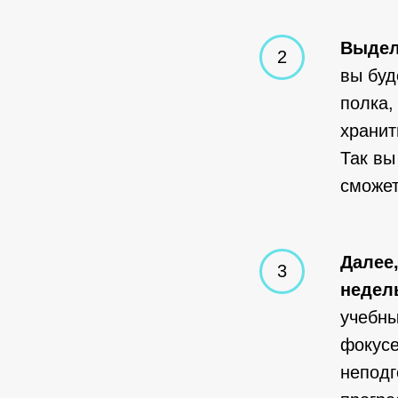
Выдел
вы буд
полка,
хранит
Так вы
сможет
Далее,
недел
учебны
фокусе
неподг