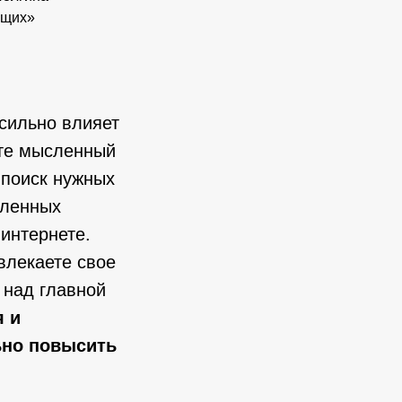
ющих»
сильно влияет
ите мысленный
 поиск нужных
сленных
интернете.
твлекаете свое
 над главной
я и
ьно повысить