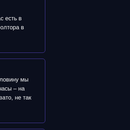
с есть в
полтора в
оловину мы
часы – на
ато, не так