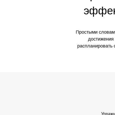
эффек
Простыми словами,
достижения ц
распланировать с
Упражн